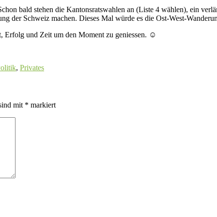
Schon bald stehen die Kantonsratswahlen an (Liste 4 wählen), ein verl
ung der Schweiz machen. Dieses Mal würde es die Ost-West-Wanderun
it, Erfolg und Zeit um den Moment zu geniessen.
☺
olitik
,
Privates
sind mit
*
markiert