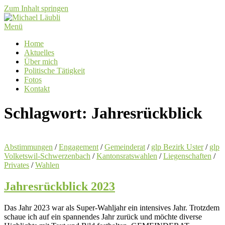
Zum Inhalt springen
Menü
Home
Aktuelles
Über mich
Politische Tätigkeit
Fotos
Kontakt
Schlagwort:
Jahresrückblick
Abstimmungen
/
Engagement
/
Gemeinderat
/
glp Bezirk Uster
/
glp
Volketswil-Schwerzenbach
/
Kantonsratswahlen
/
Liegenschaften
/
Privates
/
Wahlen
Jahresrückblick 2023
Das Jahr 2023 war als Super-Wahljahr ein intensives Jahr. Trotzdem
schaue ich auf ein spannendes Jahr zurück und möchte diverse